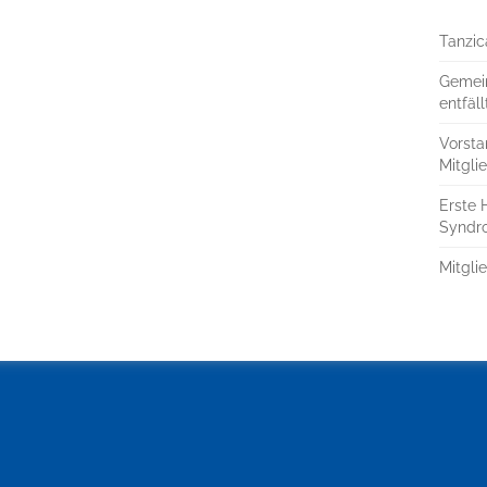
Tanzic
Gemei
entfäll
Vorst
Mitgl
Erste 
Syndr
Mitgl