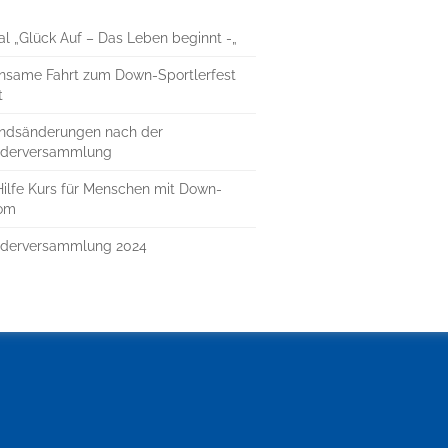
al „Glück Auf – Das Leben beginnt -„
nsame Fahrt zum Down-Sportlerfest
t
andsänderungen nach der
iederversammlung
Hilfe Kurs für Menschen mit Down-
om
iederversammlung 2024