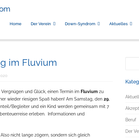
Home
Der Verein
Down-Syndrom
Aktuelles
ng im Fluvium
Suche
nach:
2020
Kateg
e Vergnügen und Glück, einen Termin im
Fluvium
zu
Aktuel
er wieder riesigen Spaß haben! Am Samstag, den
29.
ernteil/Begleiter und ein Kind werden gemeinsam mit 7
Akzep
Abenteuerreise erleben. Informationen und
Beruf
Der Ve
. Also nicht lange zögern, sondern sich gleich