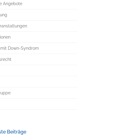
ne Angebote
rung
ranstaltungen
tionen
 mit Down-Syndrom
srecht
ruppe
b
te Beiträge