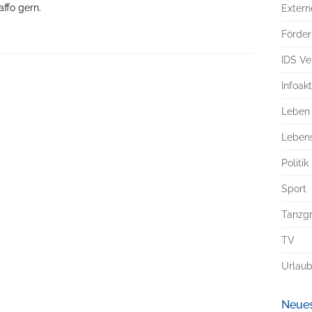
ffo gern.
Exter
Förde
IDS Ve
Infoak
Leben
Leben
Politik
Sport
Tanzg
TV
Urlau
Neues