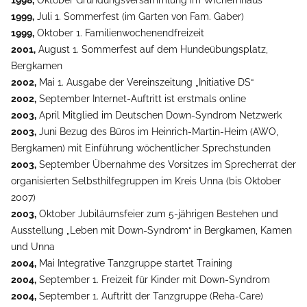
1998,
Oktober Gründungsversammlung im Wichernhaus
1999,
Juli 1. Sommerfest (im Garten von Fam. Gaber)
1999,
Oktober 1. Familienwochenendfreizeit
2001,
August 1. Sommerfest auf dem Hundeübungsplatz,
Bergkamen
2002,
Mai 1. Ausgabe der Vereinszeitung „Initiative DS“
2002,
September Internet-Auftritt ist erstmals online
2003,
April Mitglied im Deutschen Down-Syndrom Netzwerk
2003,
Juni Bezug des Büros im Heinrich-Martin-Heim (AWO,
Bergkamen) mit Einführung wöchentlicher Sprechstunden
2003,
September Übernahme des Vorsitzes im Sprecherrat der
organisierten Selbsthilfegruppen im Kreis Unna (bis Oktober
2007)
2003,
Oktober Jubiläumsfeier zum 5-jährigen Bestehen und
Ausstellung „Leben mit Down-Syndrom“ in Bergkamen, Kamen
und Unna
2004,
Mai Integrative Tanzgruppe startet Training
2004,
September 1. Freizeit für Kinder mit Down-Syndrom
2004,
September 1. Auftritt der Tanzgruppe (Reha-Care)